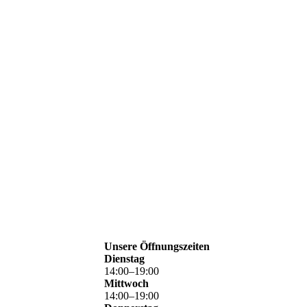
ThomasNowak-amy winehouse
ThomasNowak-twin towers
ThomasNowak-jimi hendrix
ThomasNowak-charles bukowski
ThomasNowak-hai
ThomasNowak-iggy pop
Unsere Öffnungszeiten
Dienstag
14
:
00
–
19
:
00
Mittwoch
14
:
00
–
19
:
00