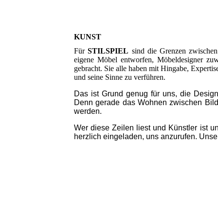
KUNST
Für
STILSPIEL
sind die Grenzen zwischen 
eigene Möbel entworfen, Möbeldesigner zu
gebracht. Sie alle haben mit Hingabe, Expertis
und seine Sinne zu verführen.
Das ist Grund genug für uns, die Desig
Denn gerade das Wohnen zwischen Bilder
werden.
Wer diese Zeilen liest und Künstler ist 
herzlich eingeladen, uns anzurufen. Unser 
HorstKistner-Almost-nine-am
HorstKistner-Criminal-Intent